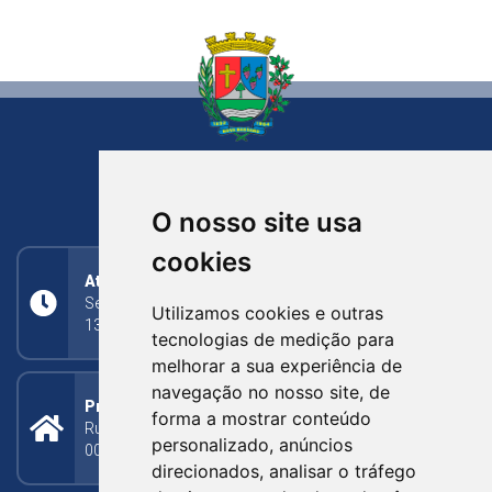
NOVA BASSANO
RIO GRANDE DO SUL
O nosso site usa
cookies
Atendimento
Segunda a Sexta: 8h às 11h30min (manhã);
Utilizamos cookies e outras
13h30min às 17h (tarde)
tecnologias de medição para
melhorar a sua experiência de
navegação no nosso site, de
Prefeitura Municipal
forma a mostrar conteúdo
Rua Silva Jardim, 505 - Bairro Centro - CEP: 95340-
personalizado, anúncios
000
direcionados, analisar o tráfego