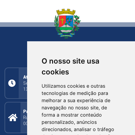
NOVA BASSANO
RIO GRANDE DO SUL
O nosso site usa
cookies
Atendimento
Segunda a Sexta: 8h às 11h30min (manhã);
Utilizamos cookies e outras
13h30min às 17h (tarde)
tecnologias de medição para
melhorar a sua experiência de
navegação no nosso site, de
Prefeitura Municipal
forma a mostrar conteúdo
Rua Silva Jardim, 505 - Bairro Centro - CEP: 95340-
personalizado, anúncios
000
direcionados, analisar o tráfego