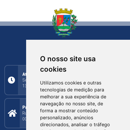
NOVA BASSANO
RIO GRANDE DO SUL
O nosso site usa
cookies
Atendimento
Segunda a Sexta: 8h às 11h30min (manhã);
Utilizamos cookies e outras
13h30min às 17h (tarde)
tecnologias de medição para
melhorar a sua experiência de
navegação no nosso site, de
Prefeitura Municipal
forma a mostrar conteúdo
Rua Silva Jardim, 505 - Bairro Centro - CEP: 95340-
personalizado, anúncios
000
direcionados, analisar o tráfego