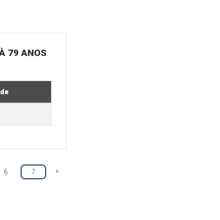
 À 79 ANOS
ade
»
6
7