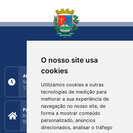
NOVA BASSANO
RIO GRANDE DO SUL
O nosso site usa
cookies
Atendimento
Segunda a Sexta: 8h às 11h30min (manhã);
Utilizamos cookies e outras
13h30min às 17h (tarde)
tecnologias de medição para
melhorar a sua experiência de
navegação no nosso site, de
Prefeitura Municipal
forma a mostrar conteúdo
Rua Silva Jardim, 505 - Bairro Centro - CEP: 95340-
personalizado, anúncios
000
direcionados, analisar o tráfego