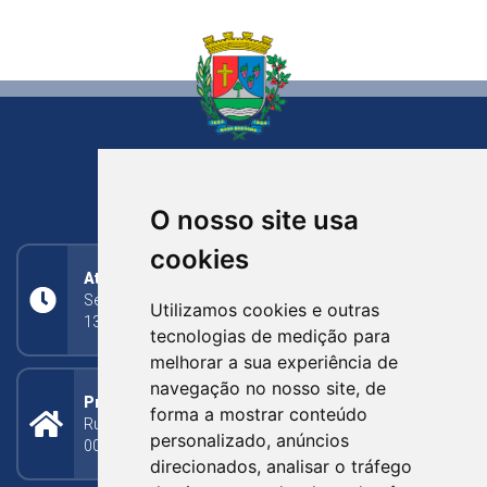
NOVA BASSANO
RIO GRANDE DO SUL
O nosso site usa
cookies
Atendimento
Segunda a Sexta: 8h às 11h30min (manhã);
Utilizamos cookies e outras
13h30min às 17h (tarde)
tecnologias de medição para
melhorar a sua experiência de
navegação no nosso site, de
Prefeitura Municipal
forma a mostrar conteúdo
Rua Silva Jardim, 505 - Bairro Centro - CEP: 95340-
personalizado, anúncios
000
direcionados, analisar o tráfego