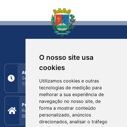
NOVA BASSANO
RIO GRANDE DO SUL
O nosso site usa
cookies
Atendimento
Segunda a Sexta: 8h às 11h30min (manhã);
Utilizamos cookies e outras
13h30min às 17h (tarde)
tecnologias de medição para
melhorar a sua experiência de
navegação no nosso site, de
Prefeitura Municipal
forma a mostrar conteúdo
Rua Silva Jardim, 505 - Bairro Centro - CEP: 95340-
personalizado, anúncios
000
direcionados, analisar o tráfego