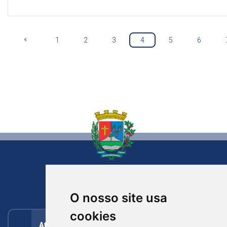
«
1
2
3
4
5
6
NOVA BASSANO
RIO GRANDE DO SUL
O nosso site usa
cookies
Atendimento