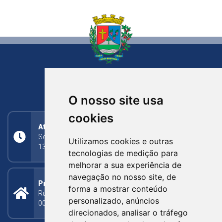
NOVA BASSANO
RIO GRANDE DO SUL
O nosso site usa
cookies
Atendimento
Segunda a Sexta: 8h às 11h30min (manhã);
Utilizamos cookies e outras
13h30min às 17h (tarde)
tecnologias de medição para
melhorar a sua experiência de
navegação no nosso site, de
Prefeitura Municipal
forma a mostrar conteúdo
Rua Silva Jardim, 505 - Bairro Centro - CEP: 95340-
personalizado, anúncios
000
direcionados, analisar o tráfego