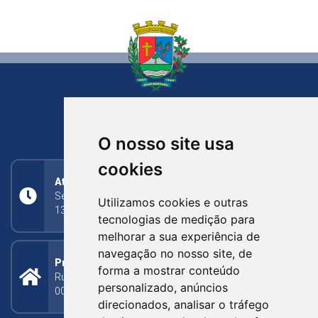
NOVA BASSANO
RIO GRANDE DO SUL
O nosso site usa
cookies
Atendimento
Segunda a Sexta: 8h às 11h30min (manhã);
Utilizamos cookies e outras
13h30min às 17h (tarde)
tecnologias de medição para
melhorar a sua experiência de
navegação no nosso site, de
Prefeitura Municipal
forma a mostrar conteúdo
Rua Silva Jardim, 505 - Bairro Centro - CEP: 95340-
personalizado, anúncios
000
direcionados, analisar o tráfego