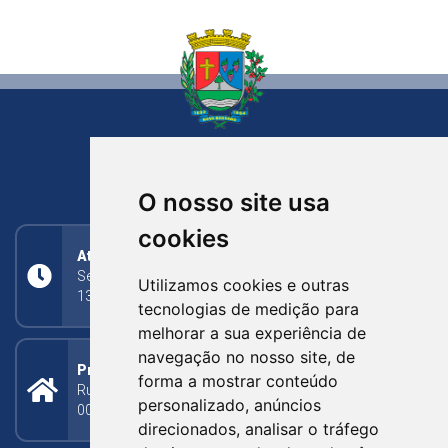
NOVA BASSANO
RIO GRANDE DO SUL
O nosso site usa
cookies
Atendimento
Segunda a Sexta: 8h às 11h30min (manhã);
Utilizamos cookies e outras
13h30min às 17h (tarde)
tecnologias de medição para
melhorar a sua experiência de
navegação no nosso site, de
Prefeitura Municipal
forma a mostrar conteúdo
Rua Silva Jardim, 505 - Bairro Centro - CEP: 95340-
personalizado, anúncios
000
direcionados, analisar o tráfego