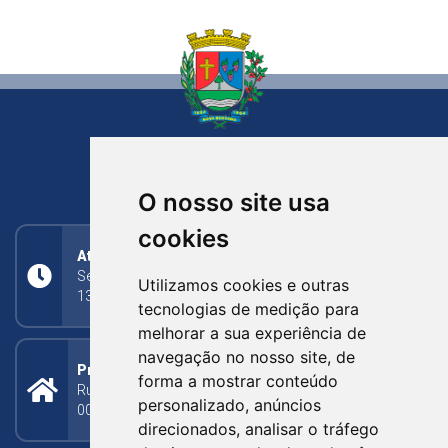
NOVA BASSANO
RIO GRANDE DO SUL
O nosso site usa
cookies
Atendimento
Segunda a Sexta: 8h às 11h30min (manhã);
Utilizamos cookies e outras
13h30min às 17h (tarde)
tecnologias de medição para
melhorar a sua experiência de
navegação no nosso site, de
Prefeitura Municipal
forma a mostrar conteúdo
Rua Silva Jardim, 505 - Bairro Centro - CEP: 95340-
personalizado, anúncios
000
direcionados, analisar o tráfego