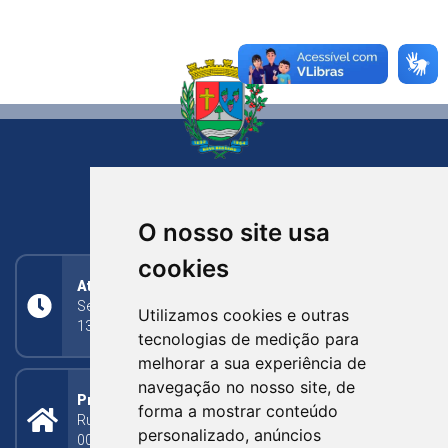
NOVA BASSANO
RIO GRANDE DO SUL
O nosso site usa
cookies
Atendimento
Segunda a Sexta: 8h às 11h30min (manhã);
Utilizamos cookies e outras
13h30min às 17h (tarde)
tecnologias de medição para
melhorar a sua experiência de
navegação no nosso site, de
Prefeitura Municipal
forma a mostrar conteúdo
Rua Silva Jardim, 505 - Bairro Centro - CEP: 95340-
personalizado, anúncios
000