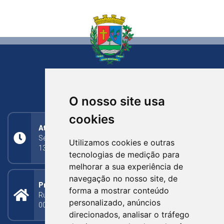
NOVA BASSANO
RIO GRANDE DO SUL
O nosso site usa
cookies
Atendimento
Segunda a Sexta: 8h às 11h30min (manhã);
Utilizamos cookies e outras
13h30min às 17h (tarde)
tecnologias de medição para
melhorar a sua experiência de
navegação no nosso site, de
Prefeitura Municipal
forma a mostrar conteúdo
Rua Silva Jardim, 505 - Bairro Centro - CEP: 95340-
personalizado, anúncios
000
direcionados, analisar o tráfego