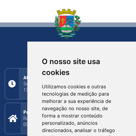
NOVA BASSANO
RIO GRANDE DO SUL
O nosso site usa
cookies
Atendimento
Segunda a Sexta: 8h às 11h30min (manhã);
Utilizamos cookies e outras
13h30min às 17h (tarde)
tecnologias de medição para
melhorar a sua experiência de
navegação no nosso site, de
Prefeitura Municipal
forma a mostrar conteúdo
Rua Silva Jardim, 505 - Bairro Centro - CEP: 95340-
personalizado, anúncios
000
direcionados, analisar o tráfego