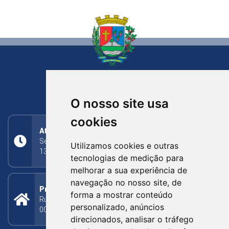
NOVA BASSANO
RIO GRANDE DO SUL
O nosso site usa
cookies
Atendimento
Segunda a Sexta: 8h às 11h30min (manhã);
Utilizamos cookies e outras
13h30min às 17h (tarde)
tecnologias de medição para
melhorar a sua experiência de
navegação no nosso site, de
Prefeitura Municipal
forma a mostrar conteúdo
Rua Silva Jardim, 505 - Bairro Centro - CEP: 95340-
personalizado, anúncios
000
direcionados, analisar o tráfego