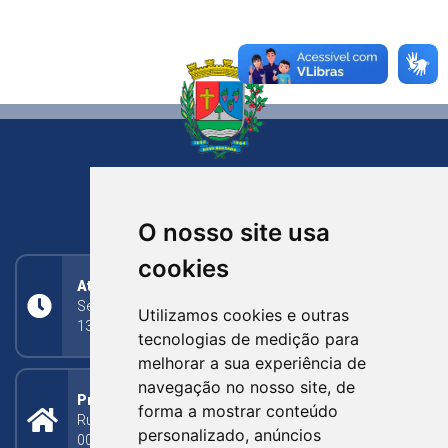
NOVA BASSANO
RIO GRANDE DO SUL
O nosso site usa
cookies
Atendimento
Segunda a Sexta: 8h às 11h30min (manhã);
Utilizamos cookies e outras
13h30min às 17h (tarde)
tecnologias de medição para
melhorar a sua experiência de
navegação no nosso site, de
Prefeitura Municipal
forma a mostrar conteúdo
Rua Silva Jardim, 505 - Bairro Centro - CEP: 95340-
personalizado, anúncios
000