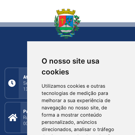
NOVA BASSANO
RIO GRANDE DO SUL
O nosso site usa
cookies
Atendimento
Segunda a Sexta: 8h às 11h30min (manhã);
Utilizamos cookies e outras
13h30min às 17h (tarde)
tecnologias de medição para
melhorar a sua experiência de
navegação no nosso site, de
Prefeitura Municipal
forma a mostrar conteúdo
Rua Silva Jardim, 505 - Bairro Centro - CEP: 95340-
personalizado, anúncios
000
direcionados, analisar o tráfego