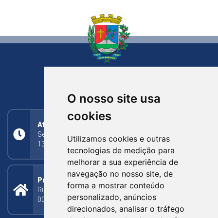
NOVA BASSANO
RIO GRANDE DO SUL
O nosso site usa
cookies
Atendimento
Segunda a Sexta: 8h às 11h30min (manhã);
Utilizamos cookies e outras
13h30min às 17h (tarde)
tecnologias de medição para
melhorar a sua experiência de
navegação no nosso site, de
Prefeitura Municipal
forma a mostrar conteúdo
Rua Silva Jardim, 505 - Bairro Centro - CEP: 95340-
personalizado, anúncios
000
direcionados, analisar o tráfego