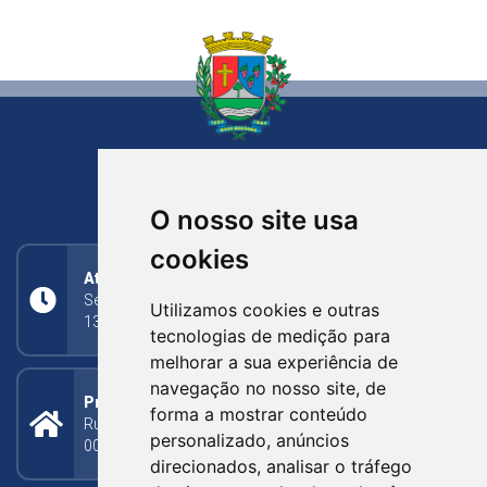
NOVA BASSANO
RIO GRANDE DO SUL
O nosso site usa
cookies
Atendimento
Segunda a Sexta: 8h às 11h30min (manhã);
Utilizamos cookies e outras
13h30min às 17h (tarde)
tecnologias de medição para
melhorar a sua experiência de
navegação no nosso site, de
Prefeitura Municipal
forma a mostrar conteúdo
Rua Silva Jardim, 505 - Bairro Centro - CEP: 95340-
personalizado, anúncios
000
direcionados, analisar o tráfego