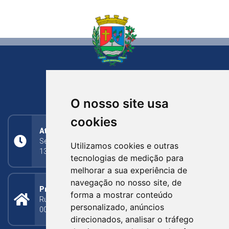
NOVA BASSANO
RIO GRANDE DO SUL
O nosso site usa
cookies
Atendimento
Segunda a Sexta: 8h às 11h30min (manhã);
Utilizamos cookies e outras
13h30min às 17h (tarde)
tecnologias de medição para
melhorar a sua experiência de
navegação no nosso site, de
Prefeitura Municipal
forma a mostrar conteúdo
Rua Silva Jardim, 505 - Bairro Centro - CEP: 95340-
personalizado, anúncios
000
direcionados, analisar o tráfego