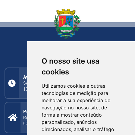
NOVA BASSANO
RIO GRANDE DO SUL
O nosso site usa
cookies
Atendimento
Segunda a Sexta: 8h às 11h30min (manhã);
Utilizamos cookies e outras
13h30min às 17h (tarde)
tecnologias de medição para
melhorar a sua experiência de
navegação no nosso site, de
Prefeitura Municipal
forma a mostrar conteúdo
Rua Silva Jardim, 505 - Bairro Centro - CEP: 95340-
personalizado, anúncios
000
direcionados, analisar o tráfego