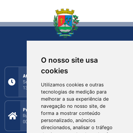
NOVA BASSANO
RIO GRANDE DO SUL
O nosso site usa
cookies
Atendimento
Segunda a Sexta: 8h às 11h30min (manhã);
Utilizamos cookies e outras
13h30min às 17h (tarde)
tecnologias de medição para
melhorar a sua experiência de
navegação no nosso site, de
Prefeitura Municipal
forma a mostrar conteúdo
Rua Silva Jardim, 505 - Bairro Centro - CEP: 95340-
personalizado, anúncios
000
direcionados, analisar o tráfego