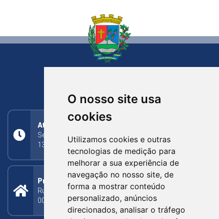
NOVA BASSANO
RIO GRANDE DO SUL
O nosso site usa
cookies
Atendimento
Segunda a Sexta: 8h às 11h30min (manhã);
Utilizamos cookies e outras
13h30min às 17h (tarde)
tecnologias de medição para
melhorar a sua experiência de
navegação no nosso site, de
Prefeitura Municipal
forma a mostrar conteúdo
Rua Silva Jardim, 505 - Bairro Centro - CEP: 95340-
personalizado, anúncios
000
direcionados, analisar o tráfego