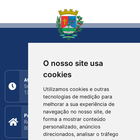
NOVA BASSANO
RIO GRANDE DO SUL
O nosso site usa
cookies
Atendimento
Segunda a Sexta: 8h às 11h30min (manhã);
Utilizamos cookies e outras
13h30min às 17h (tarde)
tecnologias de medição para
melhorar a sua experiência de
navegação no nosso site, de
Prefeitura Municipal
forma a mostrar conteúdo
Rua Silva Jardim, 505 - Bairro Centro - CEP: 95340-
personalizado, anúncios
000
direcionados, analisar o tráfego