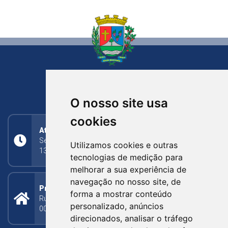
NOVA BASSANO
RIO GRANDE DO SUL
O nosso site usa
cookies
Atendimento
Segunda a Sexta: 8h às 11h30min (manhã);
Utilizamos cookies e outras
13h30min às 17h (tarde)
tecnologias de medição para
melhorar a sua experiência de
navegação no nosso site, de
Prefeitura Municipal
forma a mostrar conteúdo
Rua Silva Jardim, 505 - Bairro Centro - CEP: 95340-
personalizado, anúncios
000
direcionados, analisar o tráfego