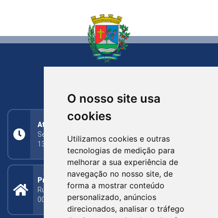
NOVA BASSANO
RIO GRANDE DO SUL
O nosso site usa
cookies
Atendimento
Segunda a Sexta: 8h às 11h30min (manhã);
Utilizamos cookies e outras
13h30min às 17h (tarde)
tecnologias de medição para
melhorar a sua experiência de
navegação no nosso site, de
Prefeitura Municipal
forma a mostrar conteúdo
Rua Silva Jardim, 505 - Bairro Centro - CEP: 95340-
personalizado, anúncios
000
direcionados, analisar o tráfego