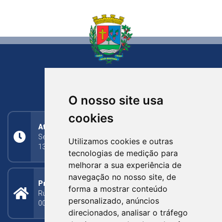
NOVA BASSANO
RIO GRANDE DO SUL
O nosso site usa
cookies
Atendimento
Segunda a Sexta: 8h às 11h30min (manhã);
Utilizamos cookies e outras
13h30min às 17h (tarde)
tecnologias de medição para
melhorar a sua experiência de
navegação no nosso site, de
Prefeitura Municipal
forma a mostrar conteúdo
Rua Silva Jardim, 505 - Bairro Centro - CEP: 95340-
personalizado, anúncios
000
direcionados, analisar o tráfego