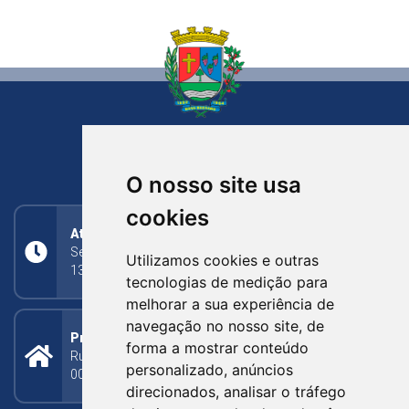
NOVA BASSANO
RIO GRANDE DO SUL
O nosso site usa
cookies
Atendimento
Segunda a Sexta: 8h às 11h30min (manhã);
Utilizamos cookies e outras
13h30min às 17h (tarde)
tecnologias de medição para
melhorar a sua experiência de
navegação no nosso site, de
Prefeitura Municipal
forma a mostrar conteúdo
Rua Silva Jardim, 505 - Bairro Centro - CEP: 95340-
personalizado, anúncios
000
direcionados, analisar o tráfego