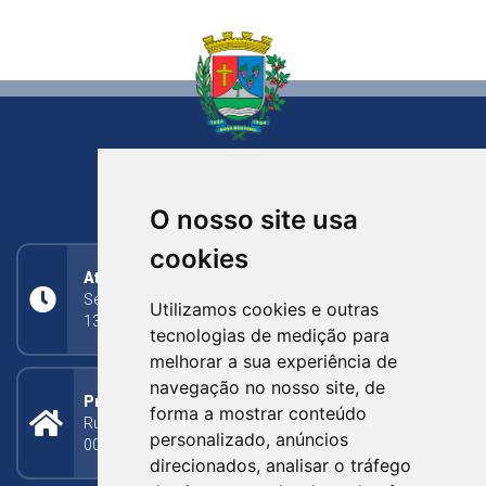
NOVA BASSANO
RIO GRANDE DO SUL
O nosso site usa
cookies
Atendimento
Segunda a Sexta: 8h às 11h30min (manhã);
Utilizamos cookies e outras
13h30min às 17h (tarde)
tecnologias de medição para
melhorar a sua experiência de
navegação no nosso site, de
Prefeitura Municipal
forma a mostrar conteúdo
Rua Silva Jardim, 505 - Bairro Centro - CEP: 95340-
personalizado, anúncios
000
direcionados, analisar o tráfego