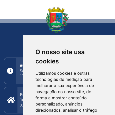
NOVA BASSANO
RIO GRANDE DO SUL
O nosso site usa
cookies
Atendimento
Segunda a Sexta: 8h às 11h30min (manhã);
Utilizamos cookies e outras
13h30min às 17h (tarde)
tecnologias de medição para
melhorar a sua experiência de
navegação no nosso site, de
Prefeitura Municipal
forma a mostrar conteúdo
Rua Silva Jardim, 505 - Bairro Centro - CEP: 95340-
personalizado, anúncios
000
direcionados, analisar o tráfego