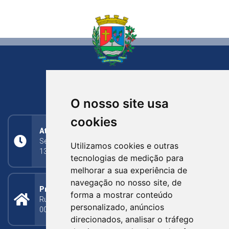
NOVA BASSANO
RIO GRANDE DO SUL
O nosso site usa
cookies
Atendimento
Segunda a Sexta: 8h às 11h30min (manhã);
Utilizamos cookies e outras
13h30min às 17h (tarde)
tecnologias de medição para
melhorar a sua experiência de
navegação no nosso site, de
Prefeitura Municipal
forma a mostrar conteúdo
Rua Silva Jardim, 505 - Bairro Centro - CEP: 95340-
personalizado, anúncios
000
direcionados, analisar o tráfego