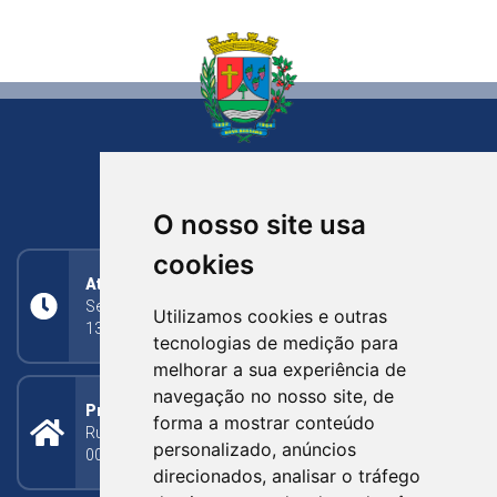
NOVA BASSANO
RIO GRANDE DO SUL
O nosso site usa
cookies
Atendimento
Segunda a Sexta: 8h às 11h30min (manhã);
Utilizamos cookies e outras
13h30min às 17h (tarde)
tecnologias de medição para
melhorar a sua experiência de
navegação no nosso site, de
Prefeitura Municipal
forma a mostrar conteúdo
Rua Silva Jardim, 505 - Bairro Centro - CEP: 95340-
personalizado, anúncios
000
direcionados, analisar o tráfego