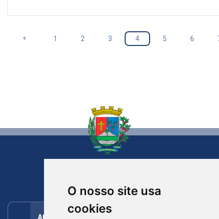
«
1
2
3
4
5
6
NOVA BASSANO
RIO GRANDE DO SUL
O nosso site usa
cookies
Atendimento