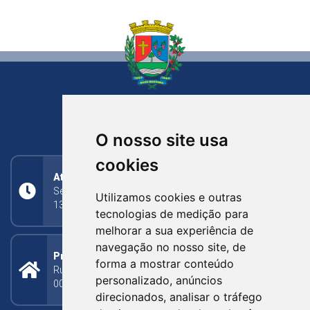
NOVA BASSANO
RIO GRANDE DO SUL
O nosso site usa
cookies
Atendimento
Segunda a Sexta: 8h às 11h30min (manhã);
Utilizamos cookies e outras
13h30min às 17h (tarde)
tecnologias de medição para
melhorar a sua experiência de
navegação no nosso site, de
Prefeitura Municipal
forma a mostrar conteúdo
Rua Silva Jardim, 505 - Bairro Centro - CEP: 95340-
personalizado, anúncios
000
direcionados, analisar o tráfego