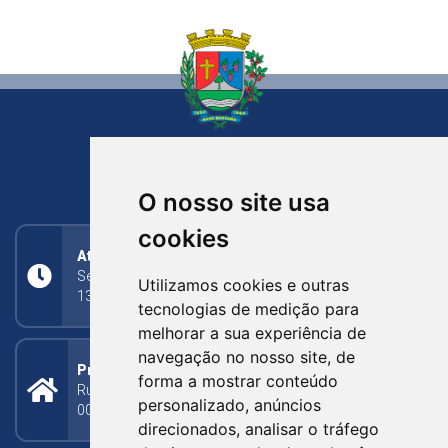
NOVA BASSANO
RIO GRANDE DO SUL
O nosso site usa
cookies
Atendimento
Segunda a Sexta: 8h às 11h30min (manhã);
Utilizamos cookies e outras
13h30min às 17h (tarde)
tecnologias de medição para
melhorar a sua experiência de
navegação no nosso site, de
Prefeitura Municipal
forma a mostrar conteúdo
Rua Silva Jardim, 505 - Bairro Centro - CEP: 95340-
personalizado, anúncios
000
direcionados, analisar o tráfego