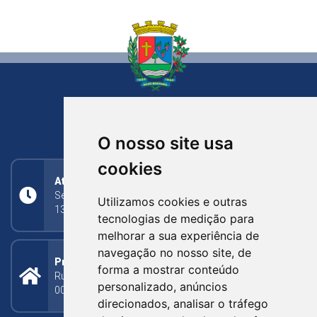
NOVA BASSANO
RIO GRANDE DO SUL
O nosso site usa
cookies
Atendimento
Segunda a Sexta: 8h às 11h30min (manhã);
Utilizamos cookies e outras
13h30min às 17h (tarde)
tecnologias de medição para
melhorar a sua experiência de
navegação no nosso site, de
Prefeitura Municipal
forma a mostrar conteúdo
Rua Silva Jardim, 505 - Bairro Centro - CEP: 95340-
personalizado, anúncios
000
direcionados, analisar o tráfego