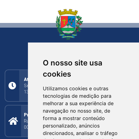
NOVA BASSANO
RIO GRANDE DO SUL
O nosso site usa
cookies
Atendimento
Segunda a Sexta: 8h às 11h30min (manhã);
Utilizamos cookies e outras
13h30min às 17h (tarde)
tecnologias de medição para
melhorar a sua experiência de
navegação no nosso site, de
Prefeitura Municipal
forma a mostrar conteúdo
Rua Silva Jardim, 505 - Bairro Centro - CEP: 95340-
personalizado, anúncios
000
direcionados, analisar o tráfego