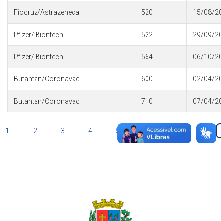
Fiocruz/Astrazeneca
520
15/08/2
Pfizer/ Biontech
522
29/09/2
Pfizer/ Biontech
564
06/10/2
Butantan/Coronavac
600
02/04/2
Butantan/Coronavac
710
07/04/2
1
2
3
4
5
6
7
8