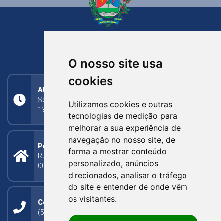
NOVA BASSANO
RIO GRANDE DO SUL
O nosso site usa
cookies
Atendimento
Segunda a Sexta: 8h às 11h30min (manhã);
Utilizamos cookies e outras
13h30min às 17h (tarde)
tecnologias de medição para
melhorar a sua experiência de
navegação no nosso site, de
Prefeitura Municipal
forma a mostrar conteúdo
Rua Silva Jardim, 505 - Bairro Centro - CEP: 95340-
personalizado, anúncios
000
direcionados, analisar o tráfego
do site e entender de onde vêm
os visitantes.
Contato
(54) 3273-1649 ou (54) 3273-1150