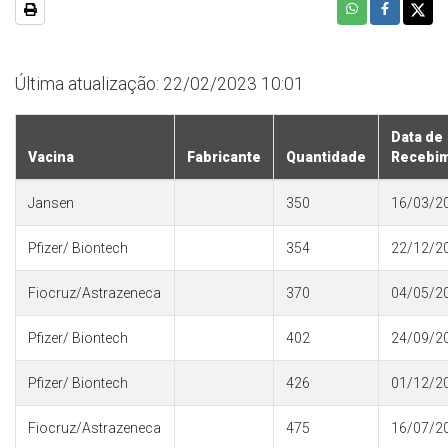
Última atualização: 22/02/2023 10:01
Data de
Vacina
Fabricante
Quantidade
Recebi
Jansen
350
16/03/2
Pfizer/ Biontech
354
22/12/2
Fiocruz/Astrazeneca
370
04/05/2
Pfizer/ Biontech
402
24/09/2
Pfizer/ Biontech
426
01/12/2
Fiocruz/Astrazeneca
475
16/07/2