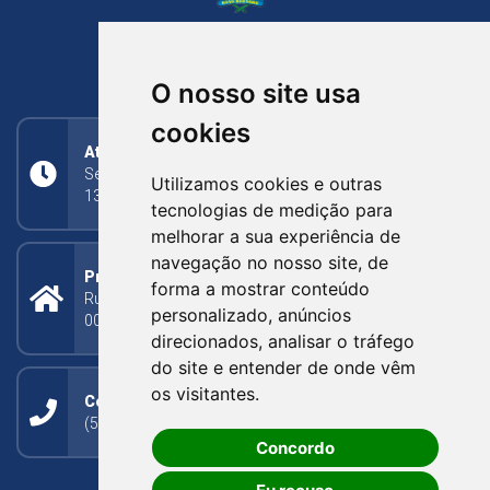
NOVA BASSANO
RIO GRANDE DO SUL
O nosso site usa
cookies
Atendimento
Segunda a Sexta: 8h às 11h30min (manhã);
Utilizamos cookies e outras
13h30min às 17h (tarde)
tecnologias de medição para
melhorar a sua experiência de
navegação no nosso site, de
Prefeitura Municipal
forma a mostrar conteúdo
Rua Silva Jardim, 505 - Bairro Centro - CEP: 95340-
personalizado, anúncios
000
direcionados, analisar o tráfego
do site e entender de onde vêm
os visitantes.
Contato
(54) 3273-1649 ou (54) 3273-1150
Concordo