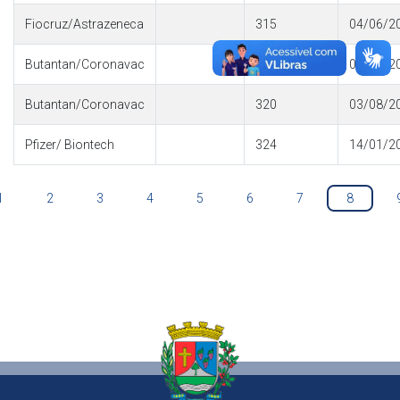
Fiocruz/Astrazeneca
315
04/06/2
Butantan/Coronavac
320
03/08/2
Butantan/Coronavac
320
03/08/2
Pfizer/ Biontech
324
14/01/2
1
2
3
4
5
6
7
8