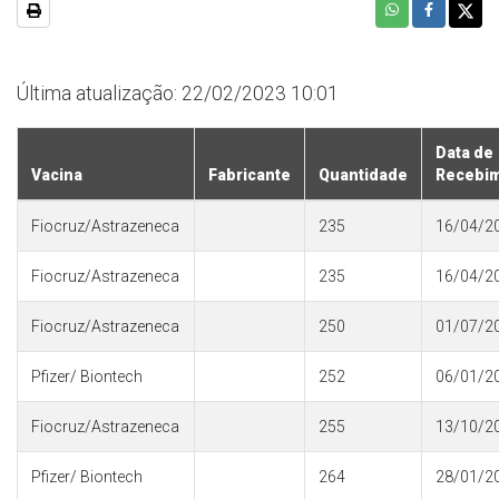
Última atualização: 22/02/2023 10:01
Data de
Vacina
Fabricante
Quantidade
Recebi
Fiocruz/Astrazeneca
235
16/04/2
Fiocruz/Astrazeneca
235
16/04/2
Fiocruz/Astrazeneca
250
01/07/2
Pfizer/ Biontech
252
06/01/2
Fiocruz/Astrazeneca
255
13/10/2
Pfizer/ Biontech
264
28/01/2