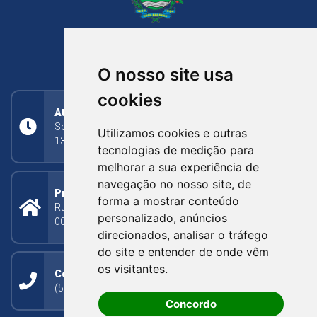
NOVA BASSANO
RIO GRANDE DO SUL
O nosso site usa
cookies
Atendimento
Segunda a Sexta: 8h às 11h30min (manhã);
Utilizamos cookies e outras
13h30min às 17h (tarde)
tecnologias de medição para
melhorar a sua experiência de
navegação no nosso site, de
Prefeitura Municipal
forma a mostrar conteúdo
Rua Silva Jardim, 505 - Bairro Centro - CEP: 95340-
personalizado, anúncios
000
direcionados, analisar o tráfego
do site e entender de onde vêm
os visitantes.
Contato
(54) 3273-1649 ou (54) 3273-1150
Concordo