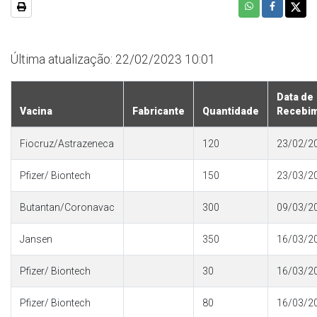
Última atualização: 22/02/2023 10:01
Data de
Vacina
Fabricante
Quantidade
Recebi
Fiocruz/Astrazeneca
120
23/02/2
Pfizer/ Biontech
150
23/03/2
Butantan/Coronavac
300
09/03/2
Jansen
350
16/03/2
Pfizer/ Biontech
30
16/03/2
Pfizer/ Biontech
80
16/03/2