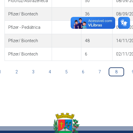
Fiocruz/Astrazeneca
50
08/09/2
Pfizer/ Biontech
36
08/09/2
Pfizer - Pediátrica
10
08/09/2
Pfizer/ Biontech
48
14/11/2
Pfizer/ Biontech
6
02/11/2
1
2
3
4
5
6
7
8