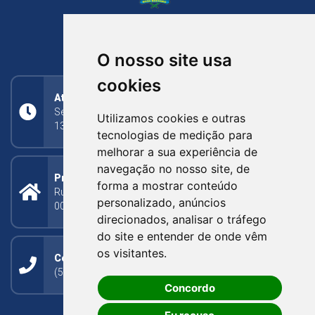
NOVA BASSANO
RIO GRANDE DO SUL
O nosso site usa
cookies
Atendimento
Segunda a Sexta: 8h às 11h30min (manhã);
Utilizamos cookies e outras
13h30min às 17h (tarde)
tecnologias de medição para
melhorar a sua experiência de
navegação no nosso site, de
Prefeitura Municipal
forma a mostrar conteúdo
Rua Silva Jardim, 505 - Bairro Centro - CEP: 95340-
personalizado, anúncios
000
direcionados, analisar o tráfego
do site e entender de onde vêm
os visitantes.
Contato
(54) 3273-1649 ou (54) 3273-1150
Concordo