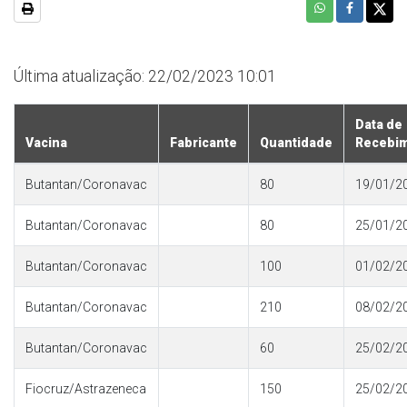
Última atualização: 22/02/2023 10:01
Data de
Vacina
Fabricante
Quantidade
Recebi
Butantan/Coronavac
80
19/01/2
Butantan/Coronavac
80
25/01/2
Butantan/Coronavac
100
01/02/2
Butantan/Coronavac
210
08/02/2
Butantan/Coronavac
60
25/02/2
Fiocruz/Astrazeneca
150
25/02/2