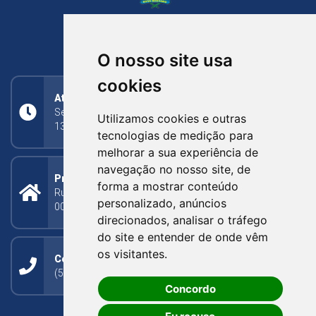
NOVA BASSANO
RIO GRANDE DO SUL
O nosso site usa
cookies
Atendimento
Segunda a Sexta: 8h às 11h30min (manhã);
Utilizamos cookies e outras
13h30min às 17h (tarde)
tecnologias de medição para
melhorar a sua experiência de
navegação no nosso site, de
Prefeitura Municipal
forma a mostrar conteúdo
Rua Silva Jardim, 505 - Bairro Centro - CEP: 95340-
personalizado, anúncios
000
direcionados, analisar o tráfego
do site e entender de onde vêm
os visitantes.
Contato
(54) 3273-1649 ou (54) 3273-1150
Concordo