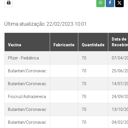
Última atualização: 22/02/2023 10:01
Data de
Vacina
Fabricante
Quantidade
Recebi
Pfizer - Pediátrica
70
07/04/2
Butantan/Coronavac
70
25/06/2
Butantan/Coronavac
70
14/07/2
Fiocruz/Astrazeneca
70
24/09/2
Butantan/Coronavac
70
13/10/2
Butantan/Coronavac
70
04/02/2