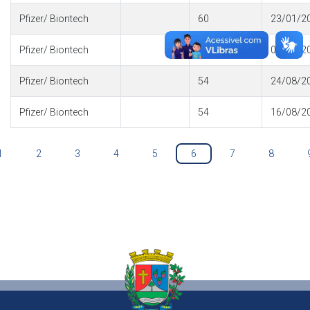
Pfizer/ Biontech
60
23/01/2
Pfizer/ Biontech
60
02/09/2
Pfizer/ Biontech
54
24/08/2
Pfizer/ Biontech
54
16/08/2
1
2
3
4
5
6
7
8