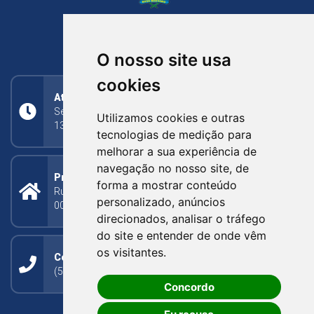
NOVA BASSANO
RIO GRANDE DO SUL
O nosso site usa
cookies
Atendimento
Segunda a Sexta: 8h às 11h30min (manhã);
Utilizamos cookies e outras
13h30min às 17h (tarde)
tecnologias de medição para
melhorar a sua experiência de
navegação no nosso site, de
Prefeitura Municipal
forma a mostrar conteúdo
Rua Silva Jardim, 505 - Bairro Centro - CEP: 95340-
personalizado, anúncios
000
direcionados, analisar o tráfego
do site e entender de onde vêm
os visitantes.
Contato
(54) 3273-1649 ou (54) 3273-1150
Concordo