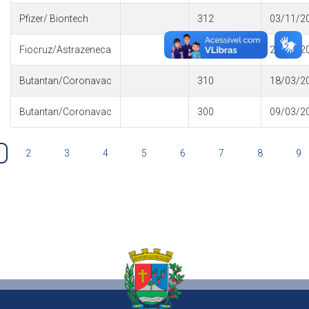
Pfizer/ Biontech
312
03/11/2
Fiocruz/Astrazeneca
310
27/05/2
Butantan/Coronavac
310
18/03/2
Butantan/Coronavac
300
09/03/2
2
3
4
5
6
7
8
9