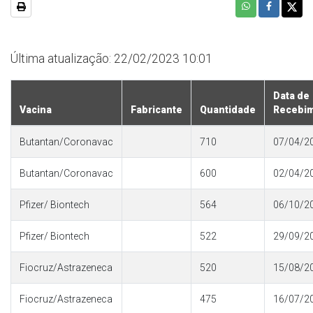
Última atualização: 22/02/2023 10:01
Data de
Vacina
Fabricante
Quantidade
Recebi
Butantan/Coronavac
710
07/04/2
Butantan/Coronavac
600
02/04/2
Pfizer/ Biontech
564
06/10/2
Pfizer/ Biontech
522
29/09/2
Fiocruz/Astrazeneca
520
15/08/2
Fiocruz/Astrazeneca
475
16/07/2