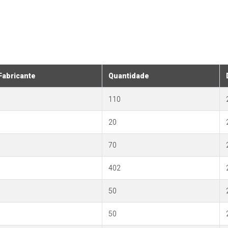
Fabricante
Quantidade
110
20
70
402
50
50