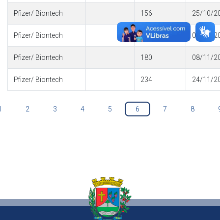
Pfizer/ Biontech
156
25/10/2
Pfizer/ Biontech
312
03/11/2
Pfizer/ Biontech
180
08/11/2
Pfizer/ Biontech
234
24/11/2
1
2
3
4
5
6
7
8