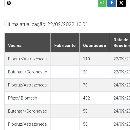
Última atualização: 22/02/2023 10:01
Data de
Vacina
Fabricante
Quantidade
Recebi
Fiocruz/Astrazeneca
110
22/09/2
Butantan/Coronavac
20
22/09/2
Fiocruz/Astrazeneca
70
24/09/2
Pfizer/ Biontech
402
24/09/2
Butantan/Coronavac
50
24/09/2
Fiocruz/Astrazeneca
50
24/09/2