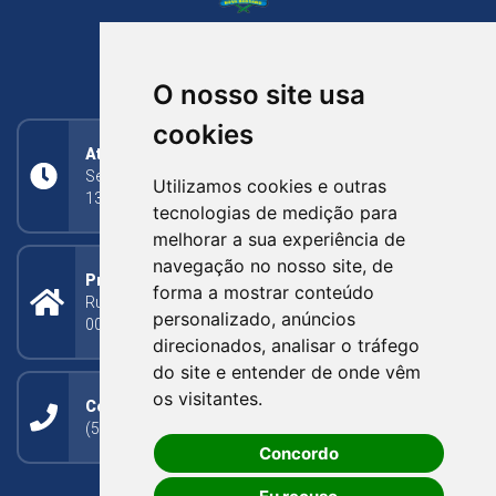
NOVA BASSANO
RIO GRANDE DO SUL
O nosso site usa
cookies
Atendimento
Segunda a Sexta: 8h às 11h30min (manhã);
Utilizamos cookies e outras
13h30min às 17h (tarde)
tecnologias de medição para
melhorar a sua experiência de
navegação no nosso site, de
Prefeitura Municipal
forma a mostrar conteúdo
Rua Silva Jardim, 505 - Bairro Centro - CEP: 95340-
personalizado, anúncios
000
direcionados, analisar o tráfego
do site e entender de onde vêm
os visitantes.
Contato
(54) 3273-1649 ou (54) 3273-1150
Concordo