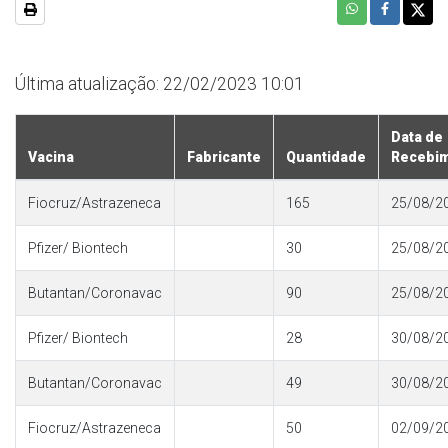
Última atualização: 22/02/2023 10:01
Data de
Vacina
Fabricante
Quantidade
Recebi
Fiocruz/Astrazeneca
165
25/08/2
Pfizer/ Biontech
30
25/08/2
Butantan/Coronavac
90
25/08/2
Pfizer/ Biontech
28
30/08/2
Butantan/Coronavac
49
30/08/2
Fiocruz/Astrazeneca
50
02/09/2