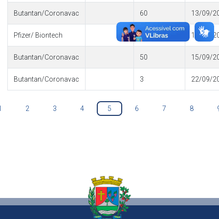
Butantan/Coronavac
60
13/09/2
Pfizer/ Biontech
288
15/09/2
Butantan/Coronavac
50
15/09/2
Butantan/Coronavac
3
22/09/2
1
2
3
4
5
6
7
8