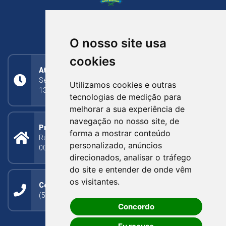
NOVA BASSANO
RIO GRANDE DO SUL
O nosso site usa
cookies
Atendimento
Segunda a Sexta: 8h às 11h30min (manhã);
Utilizamos cookies e outras
13h30min às 17h (tarde)
tecnologias de medição para
melhorar a sua experiência de
navegação no nosso site, de
Prefeitura Municipal
forma a mostrar conteúdo
Rua Silva Jardim, 505 - Bairro Centro - CEP: 95340-
personalizado, anúncios
000
direcionados, analisar o tráfego
do site e entender de onde vêm
os visitantes.
Contato
(54) 3273-1649 ou (54) 3273-1150
Concordo